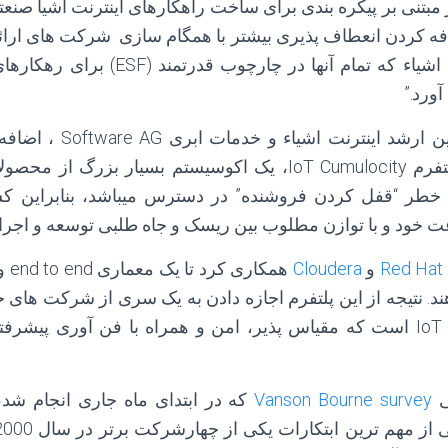
ر مبتنی بر پیکره بندی برای ساخت راهکارهای اینترنت اشیا صنع
ضافه کردن انعطاف پذیری بیشتر با همگام سازی شرکت های ارائ
ورد.”
Brend Gross، جانشین ارشد ای
معماری باز و امن پلتفرم IoT Cumulocity، یک اکوسیستم بسیا
 خطر “قفل کردن فروشنده” در دسترس میباشد، بنابراین کسب
Red Hat
و
Cloudera
همکا
هند. نتیجه از این پلتفرم اجازه دادن به یک سری از شرکت های 
یک اکوسیستم مدرن IoT است که مقیاس پذیر، امن و همراه با فن آوری پ
ی
Vanson Bourne survey
که در ابتدای ماه جاری انجام شد،