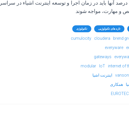
است، با این حال، 90 درصد آنها باید در زمان اجرا و توسعه اینترنت اشیاء در 
صص و مهارت، مواجه شوند.
تازه های تکنولوژیی
تکنولوژی
cumulocity
cloudera
brend g
everyware
e
gateways
everywa
modular
IoT
internet of 
vanson
اینترنت اشیا
ا
همکاری