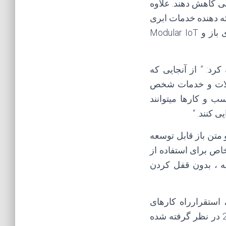
تی کاهش دهند. علاوه
ه دهنده خدمات ابری
(IoT Cloud) اینترنت اشیاء که تمام آنها در چارچوب قدرتمند (ESF) برای رهکارهای باز و Modular IoT
نترنت اشیاء و خدمات ابری Software AG ، اضافه کرد: ” از آنجایی که
ر بزرگ از محصولات و خدمات شخص
 و کارها میتوانند
ری کرد تا یک معماری end to end و متن باز قابل توسعه
خاص برای استفاده از
یشرفته ، بدون قفل کردن
 استقرارراه کارهای
نوآورانه به عنوان یکی از مهم ترین ابتکارات یکی از چهارشرکت برتر در سال 2000 در نظر گرفته شده