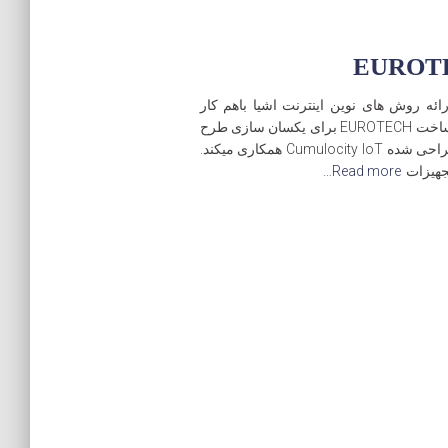
AG Softw و EUROTECH برای ارائه روش های نوین اینترنت اشیا باهم کار
میکنند شرکت AG Software و شرکت طراحی و ساخت EUROTECH برای یکسان سازی طرح
Everyware Software Framework با نرم افزار طراحی شده Cumulocity IoT همکاری میکند.
Read more…