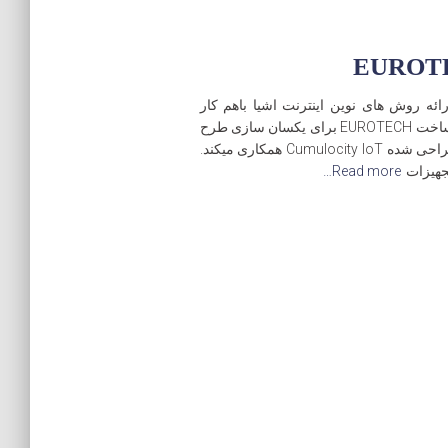
AG Softw و EUROTECH برای ارائه روش های نوین اینترنت اشیا باهم کار
میکنند شرکت AG Software و شرکت طراحی و ساخت EUROTECH برای یکسان سازی طرح
Everyware Software Framework با نرم افزار طراحی شده Cumulocity IoT همکاری میکند.
Read more…