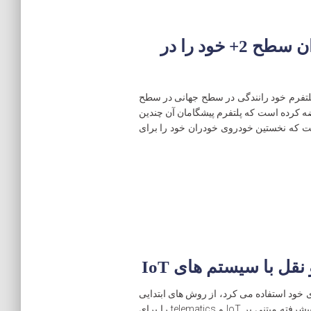
NVIDIA اولین پلتفرم خود ران سطح 2+ خود را در
رده است DRIVE AutoPilot، اولین پلتفرم خود رانندگی در سطح جهانی در سطح
NV در CES سال جاری عرضه کرده است که پلتفرم پیشگامان آن چندین
تقد است که نخستین خودروی خودران خود را برای
ل با سیستم های IoT
 خود استفاده می کرد، از روش های ابتدایی
استفاده می کرد. امروزه، آنها خدمات سیستم های پیشرفته مبتنی بر IoT و telematics را برای