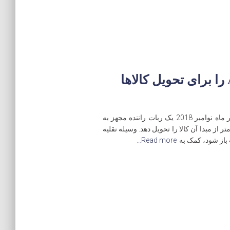
JD.com یک ربات مجهز به AI را برای تحویل کالاها
JD، دومین شرکت بزرگ تجارت الکترونیک چین، در ماه نوامبر 2018 یک ربات راننده مجهز به
ی را معرفی کرد که می تواند تا 5 کیلومتر از مبدا آن کالا را تحویل دهد. وسیله نقلیه
باز شود، کمک به
Read more…