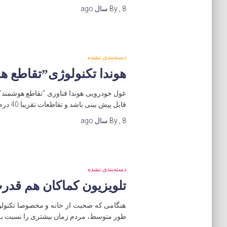
8 سال
,
By
ago
دسته‌بندی نشده
هوندا تکنولوژی”تقاطع هو
غول خودرویی هوندا فناوری “تقاطع هوشمند” 
قابل پیش بینی باشد و تقاطعات تقریبا 40 درصد از تصادفات را تشکیل می دهند. عابران پیاده یا حیوانات می توانند وارد خیابان
8 سال
,
By
ago
دسته‌بندی نشده
تلویزیون کماکان هم قدرت 
هنگامی که صحبت از خانه و مخصوصا تکنولوژ
طور متوسط، مردم زمان بیشتری را نسبت به ف