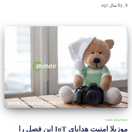
8 سال
,
By
ago
دسته‌بندی نشده
موزیلا امنیت هدایای IoT این فصل را