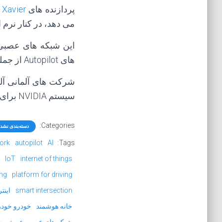
پردازنده های
 Xavier
می دهد، در کنار نرم 
این شبکه های عصبی 
های Autopilot از جمله ادغام بزرگراه ها، تغییر خطوط و تجزیه خط است.
شرکت های آلمانی آلمانی ental AG
سیستم NVIDIA برای کنترل خودکار رانندگی استفاده خواهند کرد.
Categories:
دسته‌بندی نشد
work
autopilot
AI
Tags:
IoT
internet of things
ing
platform for driving
smart intersection
اینت
خانه هوشمند
خودرو خودر
شبکه های عصبی عمیق
ش