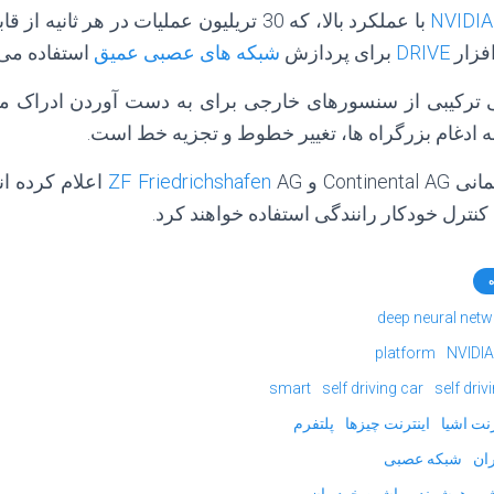
NVIDIA
با عملکرد بالا، که 30 تریلیون عملیات در هر ثان
افزار
DRIVE
برای پردازش
شبکه های عصبی عمیق
استفاده می
ترکیبی از سنسورهای خارجی برای به دست آوردن ادراک مور
Contin و
ZF Friedrichshafen
AG اعلام کرده ا
ه
deep neural net
platform
NVIDIA
smart
self driving car
self driv
رنت اشیا
اینترنت چیزها
پلتفرم
ان
شبکه عصبی
هر هوشمند
ماشین خود ران