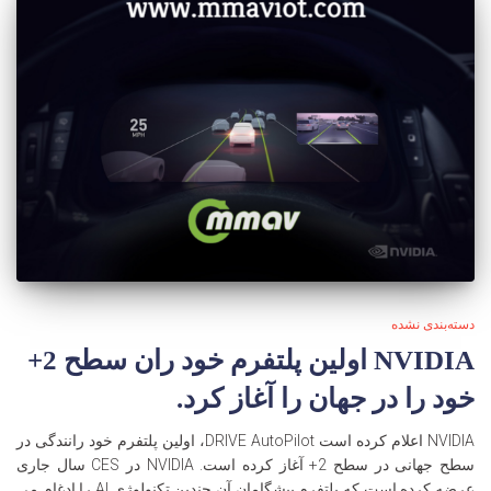
دسته‌بندی نشده
NVIDIA اولین پلتفرم خود ران سطح 2+
خود را در جهان را آغاز کرد.
NVIDIA اعلام کرده است DRIVE AutoPilot، اولین پلتفرم خود رانندگی در
سطح جهانی در سطح 2+ آغاز کرده است. NVIDIA در CES سال جاری
عرضه کرده است که پلتفرم پیشگامان آن چندین تکنولوژی AI را ادغام می