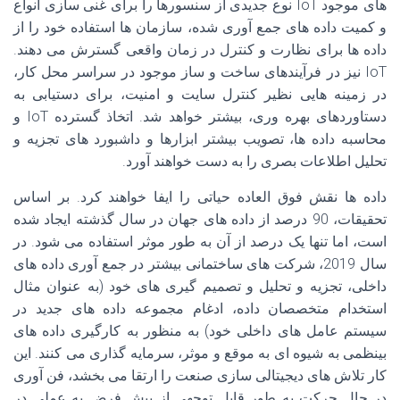
های موجود IoT نوع جدیدی از سنسورها را برای غنی سازی انواع
و کمیت داده های جمع آوری شده، سازمان ها استفاده خود را از
داده ها برای نظارت و کنترل در زمان واقعی گسترش می دهند.
IoT نیز در فرآیندهای ساخت و ساز موجود در سراسر محل کار،
در زمینه هایی نظیر کنترل سایت و امنیت، برای دستیابی به
دستاوردهای بهره وری، بیشتر خواهد شد. اتخاذ گسترده IoT و
محاسبه داده ها، تصویب بیشتر ابزارها و داشبورد های تجزیه و
تحلیل اطلاعات بصری را به دست خواهند آورد.
داده ها نقش فوق العاده حیاتی را ایفا خواهند کرد. بر اساس
تحقیقات، 90 درصد از داده های جهان در سال گذشته ایجاد شده
است، اما تنها یک درصد از آن به طور موثر استفاده می شود. در
سال 2019، شرکت های ساختمانی بیشتر در جمع آوری داده های
داخلی، تجزیه و تحلیل و تصمیم گیری های خود (به عنوان مثال
استخدام متخصصان داده، ادغام مجموعه داده های جدید در
سیستم عامل های داخلی خود) به منظور به کارگیری داده های
بینظمی به شیوه ای به موقع و موثر، سرمایه گذاری می کنند. این
کار تلاش های دیجیتالی سازی صنعت را ارتقا می بخشد، فن آوری
در حال حرکت به طور قابل توجهی از پیش فرض به عملی در