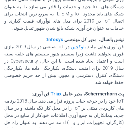
دستگاه های IoT جدید و خدمات را قادر می سازد تا به عنوان
شبکه های باند محدود IoT و LTE-M به سریع ترین انتخاب برای
اتصال IoT در 2019 برای مدل های نوآورانه قیمت گذاری و
خدمات به عنوان فن آوری شبکه بالغ شدن ظهور تبدیل شوند.
نیتس بانسال، مدیر کل مهندسی
Infosys
:
فن آوری هایی مانند
بلوکچین
در IoT صنعتی در سال 2019 نیازی
فوری نخواهند داشت زیرا سیستم هنوز سیستم های حلقه بسته
است و اعتماد ایجاد شده است. با این حال، Cybersecurity در
سال 2019 برای امنیت دستگاه، یکپارچگی داده ها، یکپارچگی
دستگاه، کنترل دسترسی و مجوز، بیش از حد حریم خصوصی
حفظ خواهد شد.
پت Schermerhorn، مدیر عامل
Triax
فن آوری:
IoT خود را در چرخه حیات پروژه قرار می دهد. سال 2018 برنامه
های کاربردی مبتنی بر IoT را در محل کار نگه داشته و در سال
جدید، پیمانکاران به جمع آوری اطلاعات خودکار از منابع در محل
(کارگران، تجهیزات، ابزار و …) ادامه می دهند. به عنوان راه حل