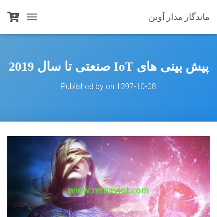
ماندگار مدار آوین
T
O
G
G
L
پیش بینی های IoT صنعتی تا سال 2019
E
N
Published by
on
1397-10-08
A
V
I
G
A
T
I
O
N