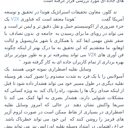
های جاده ای مورد بررسی قرار گرفته است.
تد کلوز، معاون تحقیقات استراتژیک هوندا در تحقیق و توسعه
آمریکا گفت: “هوندا معتقد است که فناوری
V2X
یک
جزء ضروری از اکوسیستم حمل و نقل دقیق تر و ایمن تر است و
می تواند در رویای ما برای رسیدن به جامعه ی بدون تصادف با
صفر نقش مهمی ایفا کند. با همکاری با شهر ماریسویل و ایالت
اوهایو، ما معتقدیم که این تحقیق به ما درک بهتر از اینکه چگونه
فن آوری های V2X می تواند پیشرفته تر و به طور موثرتر برای
بهره برداری از تمام کاربران جاده ای به کار گرفته شود. ”
وسایل نقلیه اضطراری نمونه خوبی هستند. یک
آمبولانس را با یک فرد به شدت مصدوم را تصور کنید، هر وسیله
نقلیه دیگری در طول مسیر خود می تواند هشدار داده شود تا قبل
از اینکه صدای زنگ ها را بشنود، راه را پاک کند. به ویژه کسانی که
مشکلات شنوایی دارند، هشدار بصری به آنها کمک می کند تا
سریعا واکنش نشان دهند. در حالی که امروز وسایل نقلیه
اضطراری در بسیاری از نقاط ممکن است در صورت لزوم آژیر
های قرمز را روشن کنند که این خود می تواند خطرناک باشد.
چراغ راهنمایی در امتداد وسیله نقلیه اورژانس نیز می تواند پیش