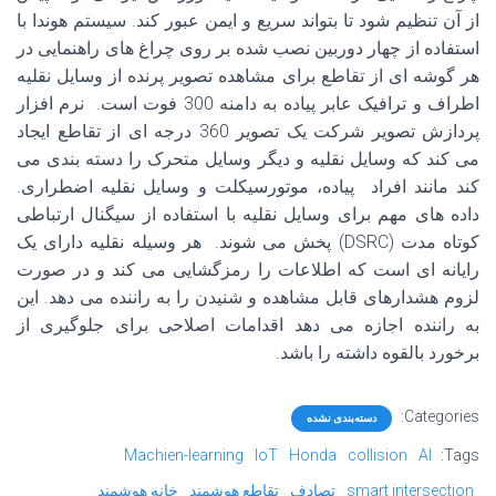
از آن تنظیم شود تا بتواند سریع و ایمن عبور کند. سیستم هوندا با
استفاده از چهار دوربین نصب شده بر روی چراغ های راهنمایی در
هر گوشه ای از تقاطع برای مشاهده تصویر پرنده از وسایل نقلیه
اطراف و ترافیک عابر پیاده به دامنه 300 فوت است. نرم افزار
پردازش تصویر شرکت یک تصویر 360 درجه ای از تقاطع ایجاد
می کند که وسایل نقلیه و دیگر وسایل متحرک را دسته بندی می
کند مانند افراد پیاده، موتورسیکلت و وسایل نقلیه اضطراری.
داده های مهم برای وسایل نقلیه با استفاده از سیگنال ارتباطی
کوتاه مدت (DSRC) پخش می شوند. هر وسیله نقلیه دارای یک
رایانه ای است که اطلاعات را رمزگشایی می کند و در صورت
لزوم هشدارهای قابل مشاهده و شنیدن را به راننده می دهد. این
به راننده اجازه می دهد اقدامات اصلاحی برای جلوگیری از
برخورد بالقوه داشته را باشد.
Categories:
دسته‌بندی نشده
Machien-learning
IoT
Honda
collision
AI
Tags:
smart intersection
تصادف
تقاطع هوشمند
خانه هوشمند