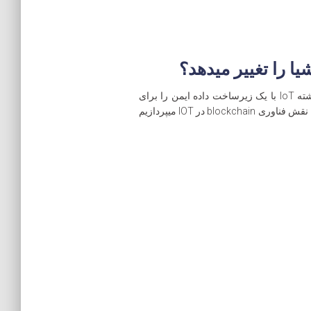
فناوری Blockchain به عنوان یک تکنولوژی پایه، پشته IoT با یک زیرساخت داده ایمن را برای
ضبط و تأیید اطلاعات فراهم می کند. در این مقاله به نقش فناوری blockchain در IOT میپردازیم