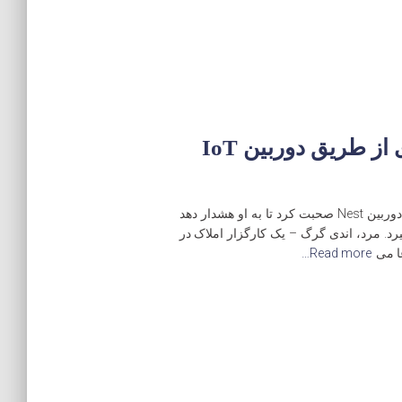
هکرهای ‘White Hat’ با فردی از طریق دوربین IoT
یک هکر به اصطلاح کلاه سفید به یک مرد از طریق دوربین Nest صحبت کرد تا به او هشدار دهد
 او را نیز بگیرد. مرد، اندی گرگ – یک کارگزار املاک در
ا می
Read more…