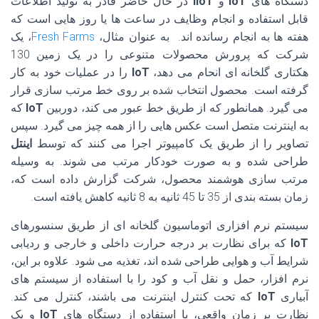
دستگاه های
IoT
و
IIoT
در حال حاضر قادر به تولید اطلاعات
قابل استفاده و انجام وظایف در ساعت ها یا روز هایی است که
هفته ها به انجام رسانده اند. به عنوان مثال،
Fresh Farms
، یک
شرکت که پرورش محصولات متنوعی را در یک زمین 130
هکتاری گلخانه ای انحام می دهد،
IoT
را در عملیات خود به کار
گرفته است. محصول انتخاب شده بر روی خط مرتب سازی قرار
می گیرد. همانطور که از طریق خط عبور می کند، دوربین
IoT
که
به اینترنت متصل است عکس هایی را از همه چیز می گیرد. سپس
تصاویر را از طریق یک کامپیوتر اجرا می کنند که توسط
اینتل
طراحی شده و به صورت خودکار مرتب می شوند. به وسیله
مرتب سازی هوشمند محصول، شرکت گزارش داده است که،
زمان بسته بندی از 35 تا 45 ثانیه به 8 ثانیه کاهش یافته است.
سیستم نرم افزاری اتوماسیون گلخانه ای از طریق سنسورهای
IoT
که برای نظارت بر درجه حرارت داخلی و خارجی و ردیابی
شرایط آب و هوایی طراحی شده اند، تغذیه می شود. علاوه بر این،
نرم افزار، حمل و نقل آب و کود را با استفاده از سیستم های
آبیاری
IoT
که تحت کنترل اینترنت می باشند، کنترل می کند.
نظارت بر زمان واقعی، با استفاده از دستگاه های
IoT
و یک