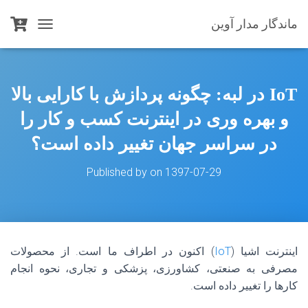
ماندگار مدار آوین
T
O
G
G
L
IoT در لبه: چگونه پردازش با کارایی بالا
E
N
و بهره وری در اینترنت کسب و کار را
A
V
در سراسر جهان تغییر داده است؟
I
G
Published by
on
1397-07-29
A
T
I
O
N
اینترنت اشیا (
IoT
) اکنون در اطراف ما است. از محصولات
مصرفی به صنعتی، کشاورزی، پزشکی و تجاری، نحوه انجام
کارها را تغییر داده است.