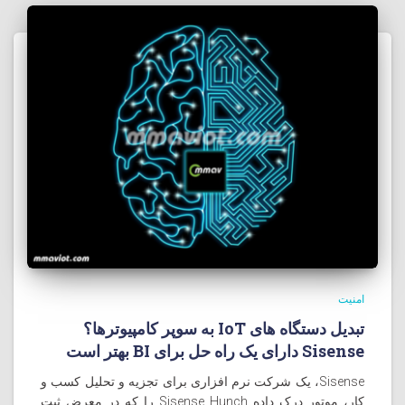
امنیت
تبدیل دستگاه های IoT به سوپر کامپيوترها؟
Sisense دارای یک راه حل برای BI بهتر است
Sisense، یک شرکت نرم افزاری برای تجزیه و تحلیل کسب و
کار، موتور درک داده Sisense Hunch را که در معرض ثبت