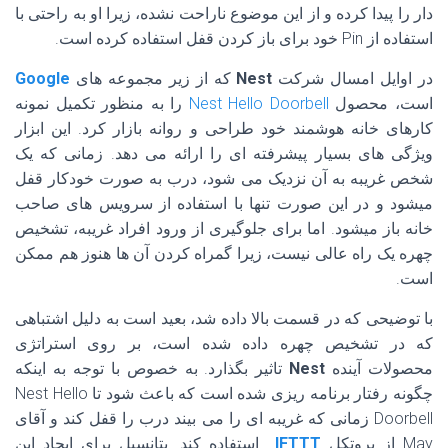
دار را پیدا کرده و از این موضوع ناراحت نشده، زیرا او به راحتی با
استفاده از Pin خود برای باز کردن قفل استفاده کرده است.
در اوایل امسال شرکت
Nest
که از زیر مجموعه های
Google
است، محصول
Nest Hello Doorbell
را به منظور تکمیل نمونه
کارهای خانه هوشمند خود طراحی و روانه بازار کرد. این ابزار
ویژگی های بسیار پیشرفته ای را ارائه می دهد. زمانی که یک
شخص غریبه به آن نزدیک می شود، درب به صورت خودکار قفل
میشود و در این صورت تنها با استفاده از سرویس های صاحب
خانه باز میشود. اما برای جلوگیری از ورود افراد غریبه، تشخیص
چهره یک راه عالی نیست، زیرا گمراه کردن آن ها هنوز هم ممکن
است.
با توضیحی که در قسمت بالا داده شد، بعید است به دلیل اشتباهی
که در تشخیص چهره داده شده است، بر روی استراتژی
محصولات آینده
Nest
تاثیر بگذارد. به خصوص با توجه به اینکه
چگونه رفتار برنامه ریزی شده است که باعث شود تا Nest Hello
Doorbell زمانی که غریبه ای را می بیند درب را قفل کند و آقای
May
از پروتکل
IFTTT
استفاده کند. پتانسیل برای ایجاد این