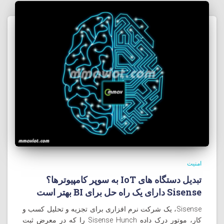
امنیت
تبدیل دستگاه های IoT به سوپر کامپيوترها؟
Sisense دارای یک راه حل برای BI بهتر است
Sisense، یک شرکت نرم افزاری برای تجزیه و تحلیل کسب و
کار، موتور درک داده Sisense Hunch را که در معرض ثبت