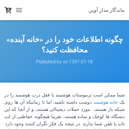
ماندگار مدار آوین
T
O
G
G
L
چگونه اطلاعات خود را در «خانه آینده»
E
N
محافظت کنید؟
A
V
Published by
on
1397-07-18
I
G
A
T
I
O
شما ممکن است ترموستات هوشمند یا قفل درب هوشمند را در
N
یک
خانه هوشمند
دوست داشته باشید، اما تا زمانیکه آن ها روی
شبکه باز هستند، مورد حملات دیجیتالی هستند، و از آنجا که این
دستگاه ها کوچک و ساده هستند، تقریبا هیچگونه حفاظتی از لپ
تاپ یا تلفن شما ندارند. در نتیجه یک فکر نگران کننده وجود دارد: