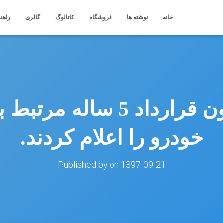
خانه
نوشته ها
فروشگاه
کاتالوگ
گالری
راهنم
ولوو و اریکسون قرارداد 5 س
خودرو را اعلام کردند.
Published by
on
1397-09-21