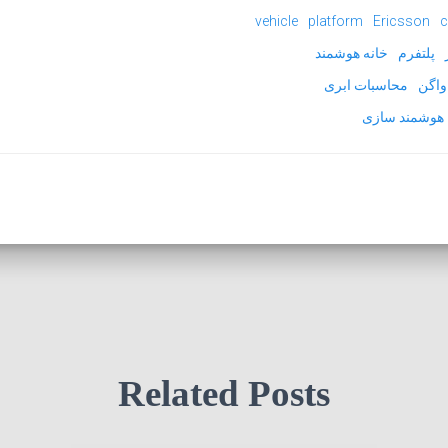
vehicle
platform
Ericsson
c
پلتفرم
خانه هوشمند
اگن
محاسبات ابری
هوشمند سازی
Related Posts