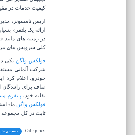
کیفیت خدمات در مقیا
اریس تامسونز، مدیر
در زمینه های مانند ق
کلی سرویس های مرتبط با Volvo را بهبود
فولکس واگن
یکی دی
شركت آلمانی مستقر 
خودرو، اعلام كرد. 
صاف برای رانندگان ا
نقلیه خود،
پلتفرم مبت
فولکس واگن
ما» است
ثابت در کل مجموعه ک
Categories:
دسته‌بندی نشد