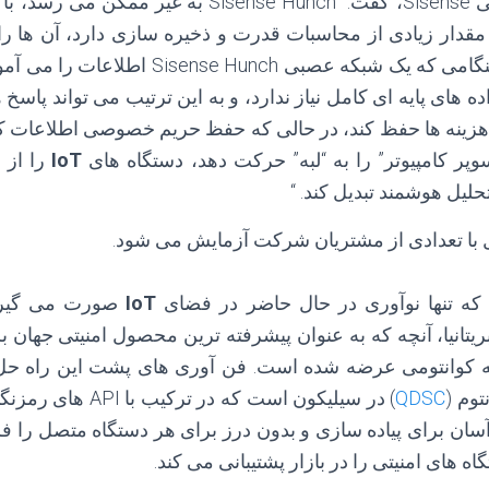
امیر اراد، مدیر اجرایی Sisense، گفت: “Sisense Hunch 
 مقدار زیادی از محاسبات قدرت و ذخیره سازی دارد، آن ها ر
قابل هضم می کند. هنگامی که یک شبکه عصبی nch
 های پایه ای کامل نیاز ندارد، و به این ترتیب می تواند پاس
ل هزینه ها حفظ کند، در حالی که حفظ حریم خصوصی اطلاعات 
پر کامپیوتر” را به “لبه” حرکت دهد، دستگاه های
IoT
را از 
حلیل هوشمند تبدیل کند. “
 با تعدادی از مشتریان شرکت آزمایش می شود.
 که تنها نوآوری در حال حاضر در فضای
IoT
صورت می گیر
ریتانیا، آنچه که به عنوان پیشرفته ترین محصول امنیتی جهان 
به کوانتومی عرضه شده است. فن آوری های پشت این راه حل
توم (
QDSC
) در سیلیکون است که در ت
آسان برای پیاده سازی و بدون درز برای هر دستگاه متصل را فر
ه های امنیتی را در بازار پشتیبانی می کند.