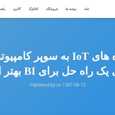
خانه
نوشته ها
فروشگاه
کاتالوگ
گالری
راهنم
ک راه حل برای BI بهتر است
Published by
on
1397-08-13