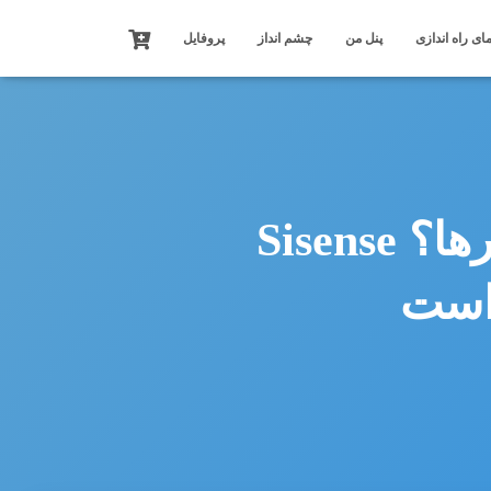
ای راه اندازی
پنل من
چشم انداز
پروفایل
تبدیل دستگاه های IoT به سوپر کامپيوترها؟ Sisense