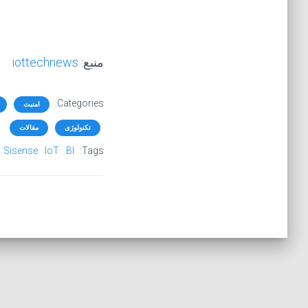
منبع:
iottechnews
Categories:
امنیت
تکنولوژی
مقالات
Sisense
IoT
BI
Tags: