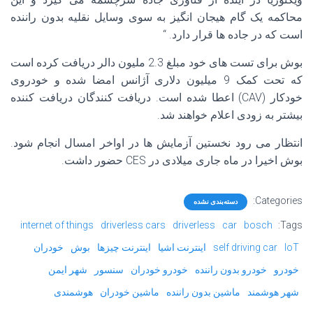
محاکمه یک گام هیجان انگیز به سوی وسایل نقلیه بدون راننده
است که در جاده ها قرار دارد. “
بوش برای تست های خود مبلغ 2.3 ملیون دالر دریافت کرده است
که تحت کمک 9 میلیون دلاری آژانس امضا شده و خودروی
خودکار (CAV) اعطا شده است. دریافت کنندگان دریافت کننده
بیشتر به زودی اعلام خواهند شد.
انتظار می رود نخستین آزمایش ها در اواخر امسال انجام شود.
بوش اخیرا در ماه جاری میلادی در CES حضور داشت.
Categories:
دسته‌بندی نشده
internet of things
driverless cars
driverless
car
bosch
Tags:
IoT
self driving car
اینترنت اشیا
اینترنت چیزها
بوش
خودران
خودرو
خودرو بدون راننده
خودرو خودران
سنسور
شهر ایمن
شهر هوشمند
ماشین بدون راننده
ماشین خودران
هوشمندی