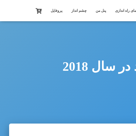
ای راه اندازی
پنل من
چشم انداز
پروفایل
سال 2018