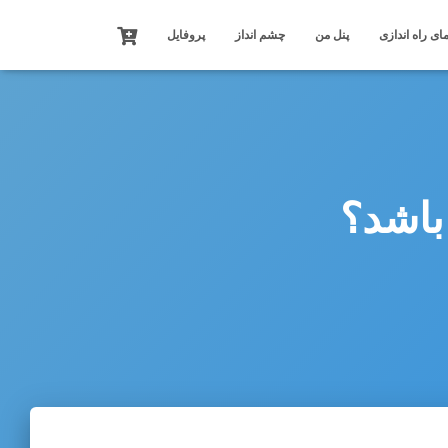
ای راه اندازی
پنل من
چشم انداز
پروفایل
 باشد؟