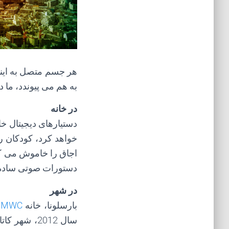
هر جسم متصل به اینتر
به هم می پیوندد، ما د
در خانه
دستیارهای دیجیتال خا
خواهد کرد، کودکان ر
اجاق را خاموش می کند،
دستورات صوتی ساده
در شهر
بارسلونا، خانه
MWC
،
سال 2012، شهر کاتالان شروع به استفاده از