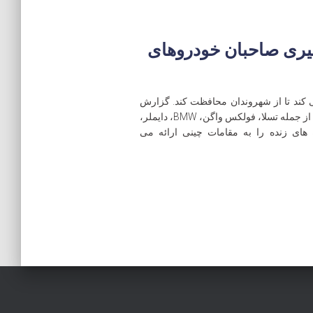
گیری صاحبان خودروهای
کند تا از شهروندان محافظت کند. گزارش
آسوشیتد پرس نشان داد که بیش از 200 خودروساز، از جمله تسلا، فولکس واگن، BMW، دایملر،
 های زنده را به مقامات چینی ارائه می