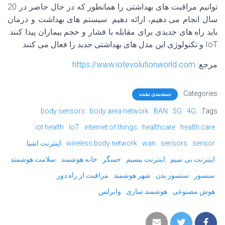
توانیم مراقبت های بهداشتی را همانطور که در حال حاضر در 20
سال انجام می دهیم، ارائه دهیم. سیستم های بهداشت و درمان
باید راه های جدیدی برای مقابله با فشار و حجم بیماران پیدا کنند.
IoT و تکنولوژی این مدل های بهداشتی جدید را فعال می کنند.
مرجع:
https://www.iotevolutionworld.com
Categories:
دسته‌بندی نشده
body sensors
body area network
BAN
5G
4G
Tags:
iot health
IoT
internet of things
healthcare
health care
sensor
sensors
wan
wireless body network
اینترنت اشیا
اینترنت بی سیم
اینترنت بیسیم
حسگر
خانه هوشمند
سلامت هوشمند
سنسور
سنسور بدن
شهر هوشمند
مراقبت از راه دور
هوش مصنوعی
هوشمند سازی
وایرلس