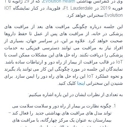
وی در کنفرانس بهداشتی
Evolution Health
، که از 29 ژانویه تا 1
فوریه 2019 در Ft. Lauderdale، فلوریدا، در کنار نمایشگاه IOT
Evolution سخنرانی خواهد کرد.
این جلسه درباره چگونگی مراقبت های بعد از مراقبت های
پزشکی در خانه، از مراقبت های پس از عمل تا حفظ داروها
صحبت خواهد کرد. علاوه بر این، در سراسر جهان، بسیاری از
افراد نیاز به مراقبت می توانند دسترسی فیزیکی به خدمات
پزشکی را دریافت نکنند. راه حل های این مشکلات ممکن است با
IoT در قالب مراقبت از بیمار از راه دور و ارتباطات ساده باشد.
نمایندگان این جلسه در مورد چگونگی این کار می توانند یاد بگیرند
و نحوه عملکرد IoT این راه حل های راه دور را ایمن سازد. برای
شنیدن این سخنرانی
اینجا
کلیک کنید.
به تعدادی از نظرات ایشان در این باره اشاره میکنیم:
چگونه نظارت بر بیمار از راه دور و سلامت سلامت می
تواند مدل های مراقبت های بهداشتی جدید را فعال کند –
بیمارستان به عنوان یک مرکز چهارگانه، با مراقبت های