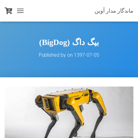
ماندگار مدار آوین
T
O
G
G
L
بیگ‌ داگ (BigDog)
E
N
Published by
on
1397-07-05
A
V
I
G
A
T
I
O
N