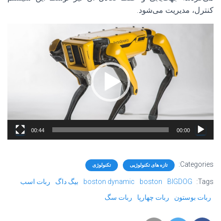
کنترل، مدیریت می‌شود.
نمایشگر
ویدیو
00:44
00:00
Categories:
تازه های تکنولوژیی
تکنولوژی
Tags:
BIGDOG
boston
boston dynamic
بیگ داگ
ربات اسب
ربات بوستون
ربات چهارپا
ربات سگ