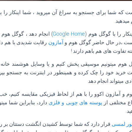
 که شما برای جستجو به سراغ آن میروید ، شما اینکار را با 
میدهید.
نکار را با گوگل هوم (
Google Home
) انجام دهد ، گوگل هوم 
است ،در حال حاضر گوگل هوم و
آمازون
رقابت شدیدی با هم دارن
ته تفاوت های هم باهم دارند !
گل هوم میتونیم موسیقی پخش کنیم و یا وسایل هوشمند خانه خ
ت خرید خود را چک کرده و همینطور در اینترنت به جستجو بپردا
ی میتواند انجام دهد
م و آمازون اکوو را با هم از لحاظ فیزیکی مقایسه کنیم، خ
ع مختلفی از
پوسته های چوبی و فلزی
دارد، بنابراین شما میت
د.
ر لمسی
قرار دارد که شما توسط کشیدن انگشت دستتان بر رو