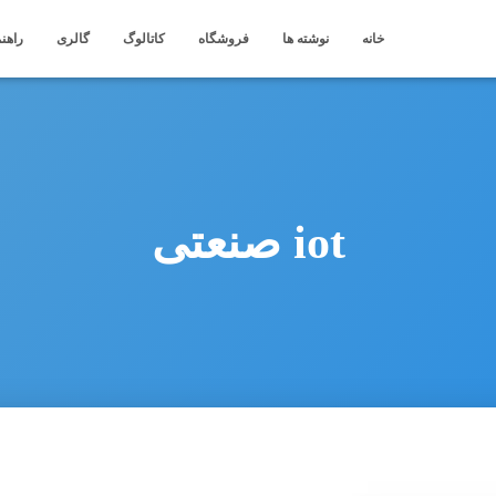
خانه
نوشته ها
فروشگاه
کاتالوگ
گالری
راهنم
iot صنعتی