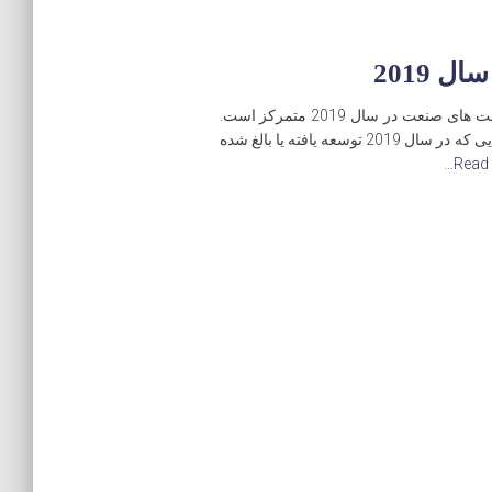
در سال 2018، هر کس در صنعت IOT بر روی فرصت های صنعت در سال 2019 متمرکز است.
چند نفر در پیش بینی ها و انتظارات خود برای روند هایی که در سال 2019 توسعه یافته یا بالغ شده
Read 