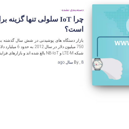
دسته‌بندی نشده
چرا IoT سلولی تنها گزی
است؟
بازار دستگاه های پوشیدنی در شش سال گذشته به
750 میلیون دلار در
شبکه LTE-M و NB-IoT بالغ شده اند و بازارهای فزاینده ای بیشتر از IoT
8 سال
,
By
ago