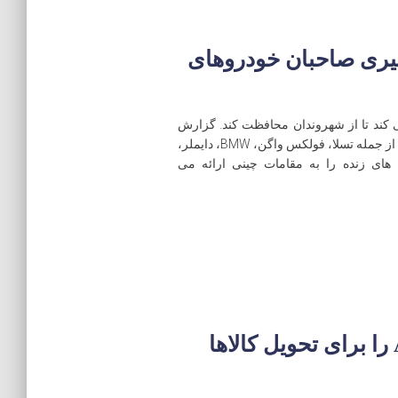
گیری صاحبان خودروهای
کند تا از شهروندان محافظت کند. گزارش
آسوشیتد پرس نشان داد که بیش از 200 خودروساز، از جمله تسلا، فولکس واگن، BMW، دایملر،
 های زنده را به مقامات چینی ارائه می
JD.com یک ربات مجهز به AI را برای تحویل کالاها