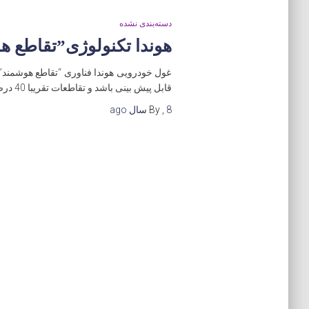
دسته‌بندی نشده
هوندا تکنولوژی”تقاطع هو
غول خودرویی هوندا فناوری “تقاطع هوشمند” 
قابل پیش بینی باشد و تقاطعات تقریبا 40 درصد از تصادفات را تشکیل می دهند. عابران پیاده یا حیوانات می توانند وارد خیابان
8 سال
,
By
ago