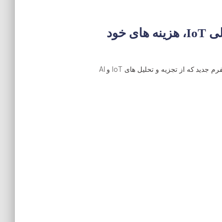
SoftBank همچنان با صرف هزینه 35 میلیون دلاری در پلتفرم های تحلیلی IoT، هزینه های خود
به تازگی گروه بین المللی چند ملیتی ژاپنی، SoftBank، با اختصاص بودجه ای بیش از 35 میلیون دلار برای HEED – یک پلتفرم جدید که از تجزیه و تحلیل های IoT و AI