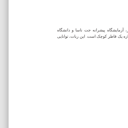
 توسط بوستون داینامیکس، فوستر-میلر، آزمایشگاه پیشرانه جت ناسا و دانشگاه
ر ارتفاع و ۱۱۰ کیلوگرم وزن بوده و تقریباً به اندازه یک قاطر کوچک است. این ربات، توانایی