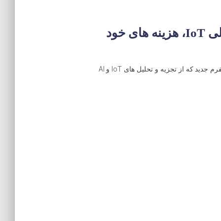
SoftBank همچنان با صرف هزینه 35 میلیون دلاری در پلتفرم های تحلیلی IoT، هزینه های خود
به تازگی گروه بین المللی چند ملیتی ژاپنی، SoftBank، با اختصاص بودجه ای بیش از 35 میلیون دلار برای HEED – یک پلتفرم جدید که از تجزیه و تحلیل های IoT و AI