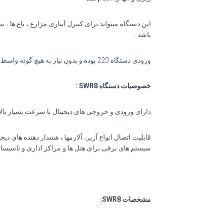
این دستگاه میتواند برای کنترل آبیاری مزارع ، باغ ه
باشد .
ورودی دستگاه 220 بوده و بدون نیاز به هیچ گونه واسط آداپتوری میباشد، بنابراین برای نصب در مراکز تاسیساتی بسیار آسان میتوان SWR8 را در مدار قرار داد.
خصوصیات دستگاه SWR8 :
دارای ورودی و خروجی های دیجیتال با سرعت بسیار بالا
قابلیت اتصال انواع آژیر، آلارمها ، هشدار دهنده های 
سیستم های برقی برای هتل ها و مراکز اداری و تاسیسات
مشخصات SWR8: