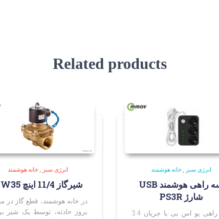
Related products
انرژی سبز
,
خانه هوشمند
انرژی سبز
,
خانه هوشمند
سه راهی هوشمند USB
شیرگاز 11/4 اینچ UW35
شارژ PS3R
در خانه هوشمند، قطع گاز در مو
بروز حادثه، توسط یک شیر ب
سه راهی یو اس بی با جریان 3.4