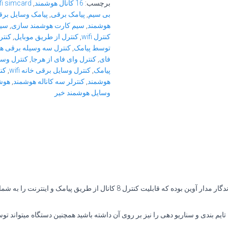
برچسب:
16 کانال هوشمند
,
fi simcard
بی سیم
,
پیامک برقی
,
پیامک وسایل بر
هوشمند
,
سیم کارت هوشمند سازی
,
سیم
کنترل wifi
,
کنترل از طریق موبایل
,
کنتر
توسط پیامک
,
کنترل سه وسیله برقی ه
فای
,
کنترل وای فای از هرجا
,
کنترل وسای
پیامک
,
کنترل وسایل برقی خانه wifi
,
کن
هوشمند
,
کنترلر سه کاناله هوشمند
,
هوش
وسایل هوشمند خیر
ن تایم بندی و سناریو دهی را نیز بر روی آن داشته باشید همچنین دستگاه میتواند 