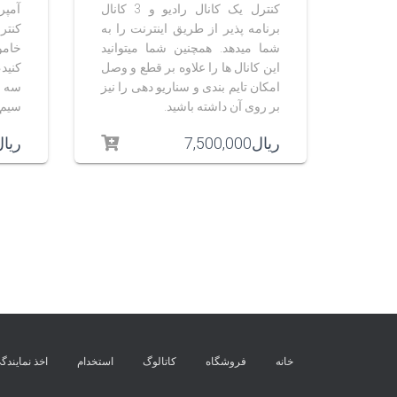
کنترل یک کانال رادیو و 3 کانال
آمپر
برنامه پذیر از طریق اینترنت را به
کنتر
شما میدهد. همچنین شما میتوانید
خامو
این کانال ها را علاوه بر قطع و وصل
کنید
امکان تایم بندی و سناریو دهی را نیز
سه را
بر روی آن داشته باشید.
سیم ا
ریال
7,500,000
ریا
خانه
فروشگاه
کاتالوگ
استخدام
اخذ نمایندگ