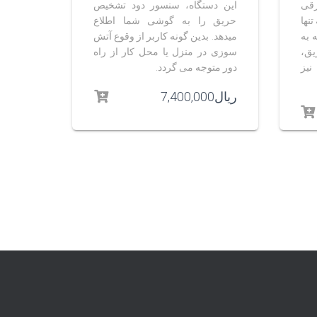
رقی
این دستگاه، سنسور دود تشخیص
تنها
حریق را به گوشی شما اطلاع
 به
میدهد. بدین گونه کاربر از وقوع آتش
یق،
سوزی در منزل یا محل کار از راه
نیز
دور متوجه می گردد.
ریال
7,400,000