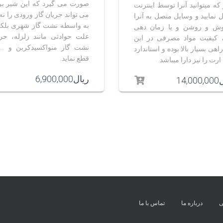
صورت می گیرد که این شیر ب
 که میتوانید آنرا توسط اینترنت
می تواند جریان گاز ورودی را نه 
ل نمایید و وسایل متصل به آنرا
به واسطه نشت گاز شهری بلکه
ش و روشن و یا زمان دهی
علت حوادثی مانند زلزله، حر
، کیفیت مواد مصرفی در این
نشت گاز منواکسیدکربن و … 
هی بسیار بالا بوده و استاندارد
قطع نماید.
رت را نیز دارا میباشد
.
ریال
6,900,000
ل
14,000,000
ی
درباره ما
تماس با ما