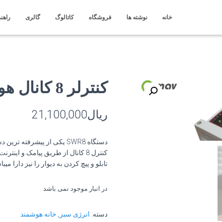
خانه
نوشته ها
فروشگاه
کاتالوگ
گالری
راهنم
کنترلر 8 کانال هوشمند SWR8
ریال
21,100,000
دستگاه SWR8 یکی از پیشرفته
کنترل 8 کانال از طریق پیامک و ای
تابلو و پیچ کردن به دیوار را نیز دارا میبا
در انبار موجود نمی باشد
دسته:
انرژی سبز
,
خانه هوشمند