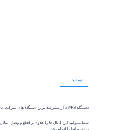
توضیحات
دستگاه SWR8 از پیشرفته ترین دستگاه های شرکت ماندگار مدار آوین بوده که قابلیت کنترل 8 کانال از طریق پیامک و اینترنت را به شما میدهد
شما میتوانید این کانال ها را علاوه بر قطع و وصل امکا
ریزی و آنها را انجام دهد .