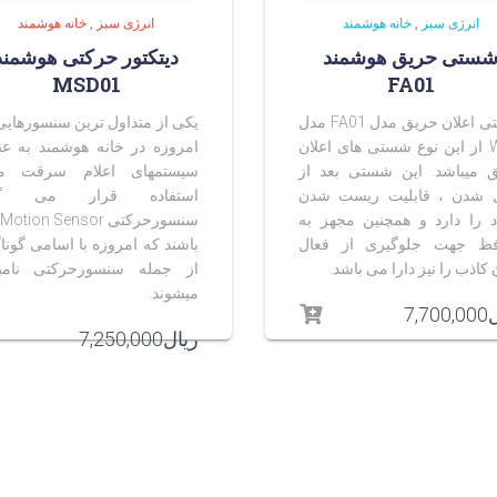
انرژی سبز
,
خانه هوشمند
انرژی سبز
,
خانه هوشمند
ستی حریق هوشمند
دیتکتور حرکتی هوشمند
MSD01
FA01
شستی اعلان حریق مدل FA01 مدل
یکی از متداول ترین سنسورهایی
Wi-Fi از این نوع شستی های اعلان
امروزه در خانه هوشمند به عن
 میباشد. این شستی بعد از
سیستمهای اعلام سرقت مو
 شدن ، قابلیت ریست شدن
استفاده قرار می گی
 را دارد و همچنین مجهز به
فظ جهت جلوگیری از فعال
باشند که امروزه با اسامی گونا
کاذب را نیز دارا می باشد.
از جمله سنسورحرکتی نامب
میشوند.
ل
7,700,000
ریال
7,250,000