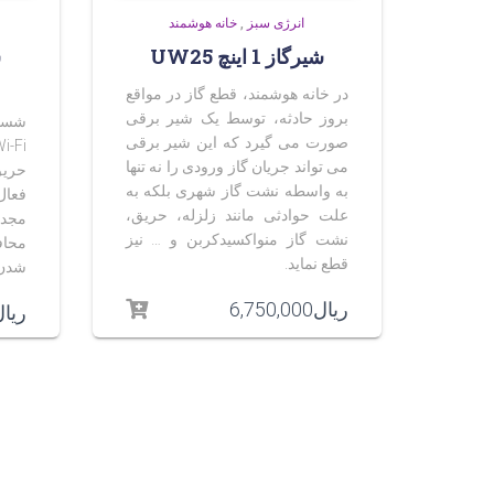
انرژی سبز
,
خانه هوشمند
شیرگاز 1 اینچ UW25
ش
در خانه هوشمند، قطع گاز در مواقع
بروز حادثه، توسط یک شیر برقی
صورت می گیرد که این شیر برقی
می تواند جریان گاز ورودی را نه تنها
حریق
به واسطه نشت گاز شهری بلکه به
فعال
علت حوادثی مانند زلزله، حریق،
مجدد
نشت گاز منواکسیدکربن و … نیز
محا
قطع نماید.
شدن 
ریال
6,750,000
ریا