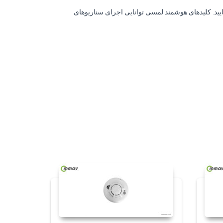
یید. کلیدهای هوشمند لمسی توانایی اجرای سناریوهای