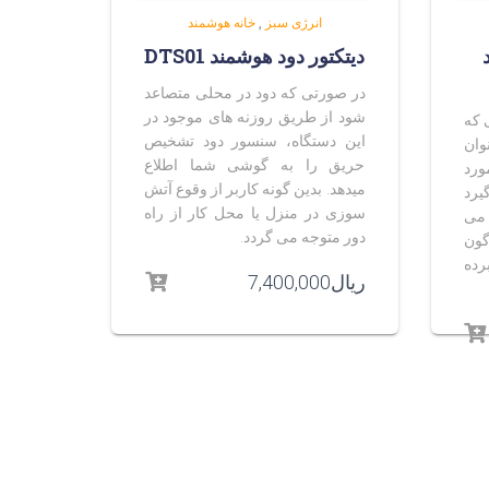
انرژی سبز
,
خانه هوشمند
دیتکتور دود هوشمند DTS01
در صورتی که دود در محلی متصاعد
شود از طریق روزنه های موجود در
 که
این دستگاه، سنسور دود تشخیص
وان
حریق را به گوشی شما اطلاع
رد
میدهد. بدین گونه کاربر از وقوع آتش
رد
سوزی در منزل یا محل کار از راه
سنسورحرکتی Motion Sensor می
دور متوجه می گردد.
گون
رده
ریال
7,400,000