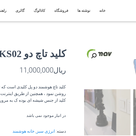
خانه
نوشته ها
فروشگاه
کاتالوگ
گالری
راهنم
کلید تاچ دو KS02
ریال
11,000,000
کلید تاچ هوشمند دو پل کلیدی است که 
روشن نمود ، همچنین از طریق اینترنت می
کلید از جنس شیشه ای بوده ک به مرور 
در انبار موجود نمی باشد
دسته:
انرژی سبز
,
خانه هوشمند