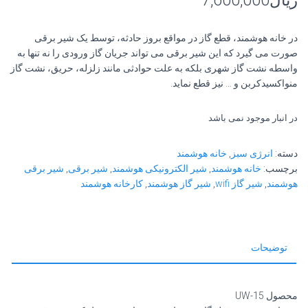
ریال
7,600,000
در خانه هوشمند، قطع گاز در مواقع بروز حادثه، توسط یک شیر برقی
صورت می گیرد که این شیر برقی می تواند جریان گاز ورودی را نه تنها به
واسطه نشت گاز شهری بلکه به علت حوادثی مانند زلزله، حریق، نشت گاز
منواکسیدکربن و … نیز قطع نماید.
در انبار موجود نمی باشد
دسته:
انرژی سبز
,
خانه هوشمند
برچسب:
خانه هوشمند
,
شیر الکترونیکی هوشمند
,
شیر برقی
,
شیر برقی
هوشمند
,
شیر گاز wifi
,
شیر گاز هوشمند
,
کارخانه هوشمند
توضیحات
محصول UW-15