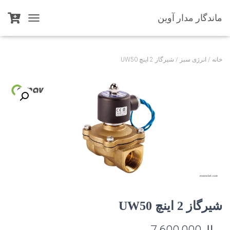
ماندگار مدار آوین
T
O
G
G
خانه
/
انرژی سبز
/ شیرگاز 2 اینچ UW50
L
E
N
A
V
I
G
A
T
I
O
N
شیرگاز 2 اینچ UW50