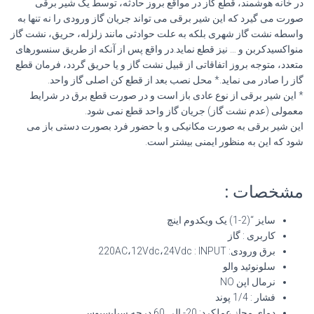
در خانه هوشمند، قطع گاز در مواقع بروز حادثه، توسط یک شیر برقی
صورت می گیرد که این شیر برقی می تواند جریان گاز ورودی را نه تنها به
واسطه نشت گاز شهری بلکه به علت حوادثی مانند زلزله، حریق، نشت گاز
منواکسیدکربن و … نیز قطع نماید.در واقع پس از آنکه از طریق سنسورهای
متعدد، متوجه بروز اتفاقاتی از قبیل نشت گاز و یا حریق گردد، فرمان قطع
گاز را صادر می نماید.* محل نصب بعد از قطع کن اصلی گاز واحد.
* این شیر برقی از نوع عادی باز است و در صورت قطع برق در شرایط
معمولی (عدم نشت گاز) جریان گاز واحد قطع نمی شود.
این شیر برقی به صورت مکانیکی و با حضور فرد بصورت دستی باز می
شود که این به منظور ایمنی بیشتر است.
مشخصات :
سایز “(2-1) یک ویکدوم اینچ
کاربری : گاز
برق ورودی: 220AC،12Vdc،24Vdc : INPUT
سلونوئید والو
نرمال اپن NO
فشار : 1/4 پوند
دمای مجاز عملکرد: 20- الی 60 درجه سیلیسیوس