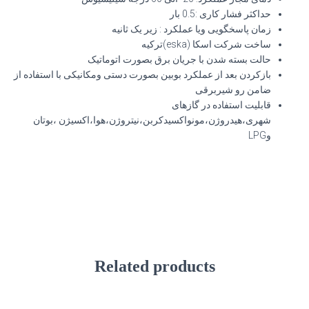
حداکثر فشار کاری :0.5 بار
زمان پاسخگویی ویا عملکرد : زیر یک ثانیه
ساخت شرکت اسکا (eska)ترکیه
حالت بسته شدن با جریان برق بصورت اتوماتیک
بازکردن بعد از عملکرد بوبین بصورت دستی ومکانیکی با استفاده از
ضامن رو شیربرقی
قابلیت استفاده در گازهای
شهری،هیدروژن،مونواکسیدکربن،نیتروژن،هوا،اکسیژن ،بوتان
وLPG
Related products