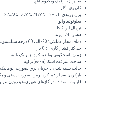
سایز “(2-1) یک ویکدوم اینچ
کاربری : گاز
برق ورودی: 220AC،12Vdc،24Vdc : INPUT
سلونوئید والو
نرمال اپن NO
فشار : 1/4 پوند
دمای مجاز عملکرد: 20- الی 60 درجه سیلیسیوس
حداکثر فشار کاری :0.5 بار
زمان پاسخگویی ویا عملکرد : زیر یک ثانیه
ساخت شرکت اسکا (eska)ترکیه
حالت بسته شدن با جریان برق بصورت اتوماتیک
بازکردن بعد از عملکرد بوبین بصورت دستی ومکا
قابلیت استفاده در گازهای شهری،هیدروژن،مونواک