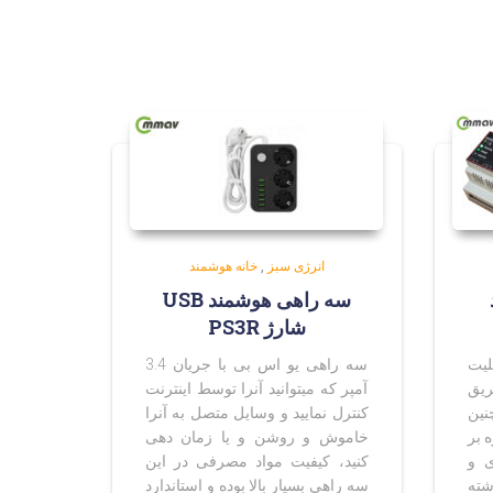
انرژی سبز
,
خانه هوشمند
سه راهی هوشمند USB
شارژ PS3R
ابلیت
سه راهی یو اس بی با جریان 3.4
طریق
آمپر که میتوانید آنرا توسط اینترنت
نین
کنترل نمایید و وسایل متصل به آنرا
ه بر
خاموش و روشن و یا زمان دهی
ی و
کنید، کیفیت مواد مصرفی در این
شته
سه راهی بسیار بالا بوده و استاندارد