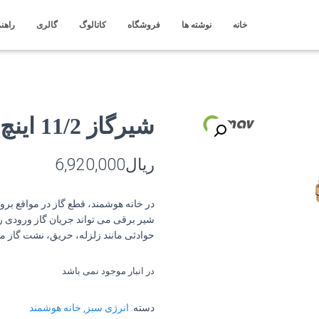
خانه
نوشته ها
فروشگاه
کاتالوگ
گالری
راهنم
شیرگاز 11/2 اینچ UW40
ریال
6,920,000
در خانه هوشمند، قطع گاز در مواقع بر
شیر برقی می تواند جریان گاز ورودی ر
حوادثی مانند زلزله، حریق، نشت گاز من
در انبار موجود نمی باشد
دسته:
انرژی سبز
,
خانه هوشمند