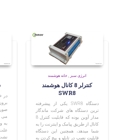
انرژی سبز
,
خانه هوشمند
ش
کنترلر 8 کانال هوشمند
SWR8
در خ
بروز
دستگاه SWR8 یکی از پیشرفته
صورت
ترین دستگاه های شرکت ماندگار
می تو
مدار آوین بوده که قابلیت کنترل 8
به و
کانال از طریق پیامک و اینترنت را به
علت 
شما میدهد، همچنین این دستگاه
نشت 
قابلیت نصب در تابلو و پیچ کردن به