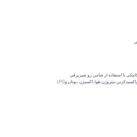
نیکی با استفاده از ضامن رو شیربرقی
سیدکربن،نیتروژن،هوا،اکسیژن ،بوتان وLPG