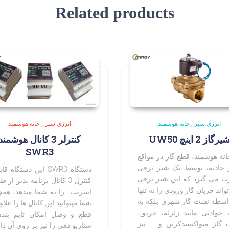
Related products
انرژی سبز
,
خانه هوشمند
انرژی سبز
,
خانه هوشمند
یرگاز 2 اینچ UW50
کنترلر 3 کانال هوشمند
SWR3
انه هوشمند، قطع گاز در مواقع
 حادثه، توسط یک شیر برقی
دستگاه SWR3 این دستگاه ق
 می گیرد که این شیر برقی
کنترل 3 کانال برنامه پذیر از 
اند جریان گاز ورودی را نه تنها
اینترنت را به شما میدهد، همچ
اسطه نشت گاز شهری بلکه به
شما میتوانید این کانال ها را علاو
حوادثی مانند زلزله، حریق،
قطع و وصل امکان تایم بند
گاز منواکسیدکربن و … نیز
سناریو دهی را نیز بر روی آن دا