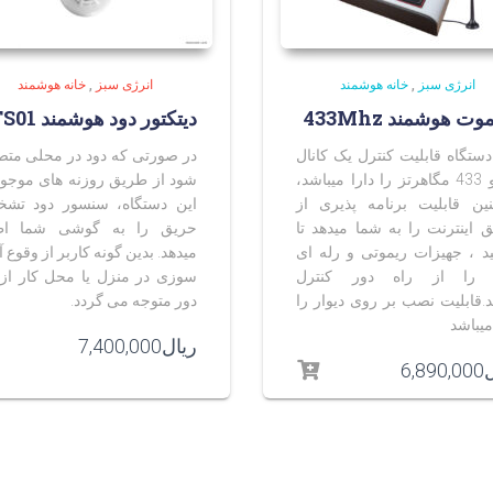
انرژی سبز
,
خانه هوشمند
انرژی سبز
,
خانه هوشمند
وت هوشمند 433Mhz
دیتکتور دود هوشمند DTS01
دستگاه قابلیت کنترل یک کانال
در صورتی که دود در محلی متص
رادیو 433 مگاهرتز را دارا میباشد،
شود از طریق روزنه های موجود
ین قابلیت برنامه پذیری از
این دستگاه، سنسور دود تش
 اینترنت را به شما میدهد تا
حریق را به گوشی شما اطل
نید ، جهیزات ریموتی و رله ای
میدهد. بدین گونه کاربر از وقوع 
 را از راه دور کنترل
سوزی در منزل یا محل کار از 
ید.قابلیت نصب بر روی دیوار را
دور متوجه می گردد.
میباشد
ریال
7,400,000
ل
6,890,000