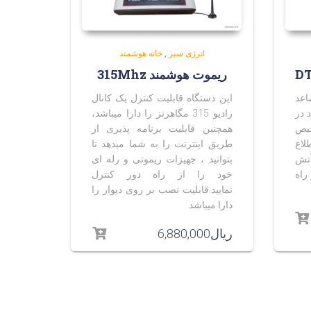
انرژی سبز
,
خانه هوشمند
ریموت هوشمند 315Mhz
اعد
این دستگاه قابلیت کنترل یک کانال
 در
رادیو 315 مگاهرتز را دارا میباشد،
خیص
همچنین قابلیت برنامه پذیری از
اع
طریق اینترنت را به شما میدهد تا
آتش
بتوانید ، جهیزات ریموتی و رله ای
راه
خود را از راه دور کنترل
نمایید.قابلیت نصب بر روی دیوار را
دارا میباشد
ریال
6,880,000