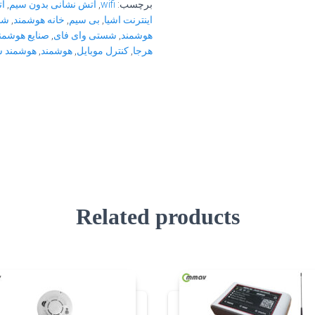
برچسب:
wifi
,
آتش نشانی بدون سیم
,
آ
اینترنت اشیا
,
بی سیم
,
خانه هوشمند
,
شس
هوشمند
,
شستی وای فای
,
صنایع هوشمن
هرجا
,
کنترل موبایل
,
هوشمند
,
هوشمند 
Related products