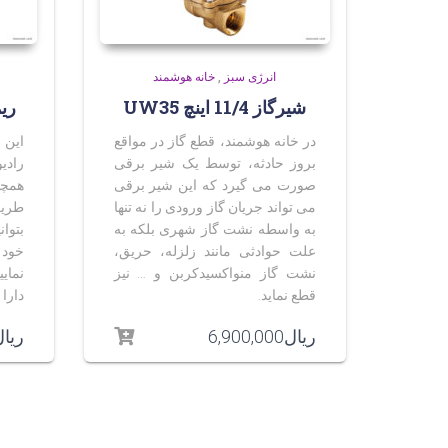
انرژی سبز
,
خانه هوشمند
شیرگاز 11/4 اینچ UW35
ریم
در خانه هوشمند، قطع گاز در مواقع
این 
بروز حادثه، توسط یک شیر برقی
صورت می گیرد که این شیر برقی
همچن
می تواند جریان گاز ورودی را نه تنها
طریق
به واسطه نشت گاز شهری بلکه به
بتوا
علت حوادثی مانند زلزله، حریق،
خود
نشت گاز منواکسیدکربن و … نیز
نمای
قطع نماید.
دارا 
ریال
6,900,000
ریا