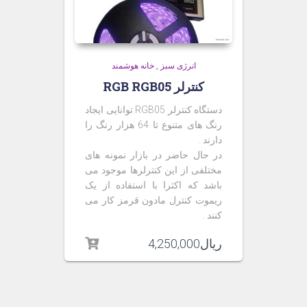
انرژی سبز
,
خانه هوشمند
کنترلر RGB RGB05
دستگاه کنترلر RGB05 توانایی ایجاد
رنگ های متنوع تا 64 هزار رنگ را
دارند .
در حال حاضر در بازار نمونه های
مختلفی از این کنترلرها موجود می
باشد که اکثرا با استفاده از یک
ریموت کنترل مادون قرمز کار می
کنند .
ریال
4,250,000