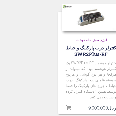
انرژی سبز
,
خانه هوشمند
نترلر درب پارکینگ و حیاط
SWR2Plus-RF
کنترلر هوشمند SWR2Plus-RF یک
نترلر هوشمند بوده که میتواند از
رکجا و هر نوع گوشی و هرنوع
یستم عاملی درب پارکینگ ، درب
یاط ، چراغ های پارکینگ را فقط
توسط همین 1 دستگاه کنترل کرده
 سناریو دهی کنید
یال
9,000,000