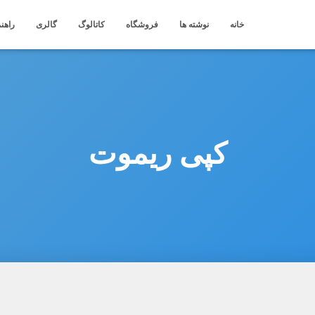
خانه
نوشته ها
فروشگاه
کاتالوگ
گالری
راهنم
کپی ریموت