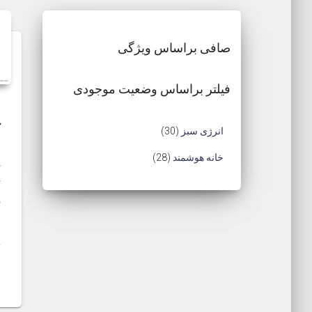
صافی براساس ویژگی
فیلتر براساس وضعیت موجودی
ک
3
انرژی سبز
30
0
2
خانه هوشمند
28
م
8
ک
ح
ه
م
س
ص
ح
ح
و
ص
و
ل
و
ر
ل