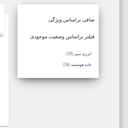
صافی براساس ویژگی
فیلتر براساس وضعیت موجودی
3
انرژی سبز
30
0
2
خانه هوشمند
28
ک
م
8
ک
ح
ه
م
ص
ح
خ
و
م
ص
و
ل
و
ر
ل