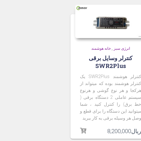
انرژی سبز
,
خانه هوشمند
کنترلر وسایل برقی
SWR2Plus
نترلر هوشمند
SWR2Plus
یک
نترلر هوشمند بوده که میتواند از
رکجا و هر نوع گوشی و هرنوع
سیستم عاملی 2 دستگاه برقی (
ط برق) را کنترل کنید ، شما
یتوانید این دستگاه را برای قطع و
صل هر وسیله برقی به کار ببرید
یال
8,200,000