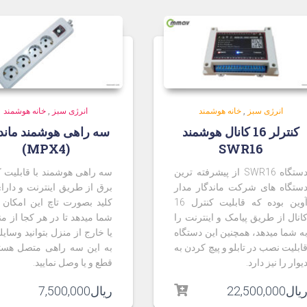
انرژی سبز
,
خانه هوشمند
انرژی سبز
,
خانه هوشمند
کنترلر 16 کانال هوشمند
سه راهی هوشمند ماند
(MPX4)
SWR16
دستگاه SWR16 از پیشرفته ترین
سه راهی هوشمند با قابلیت ک
ستگاه های شرکت ماندگار مدار
برق از طریق اینترنت و دارا
آوین بوده که قابلیت کنترل 16
کلید بصورت تاچ این امکان ر
انال از طریق پیامک و اینترنت را
شما میدهد تا در هر کجا از م
ه شما میدهد، همچنین این دستگاه
یا خارج از منزل بتوانید وسای
ابلیت نصب در تابلو و پیچ کردن به
به این سه راهی متصل هستن
یوار را نیز دارد.
قطع و یا وصل نمایید.
یال
22,500,000
ریال
7,500,000