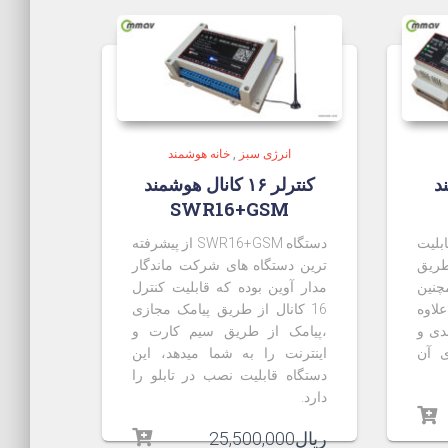
انرژی سبز
,
خانه هوشمند
ند
کنترلر ۱۶ کانال هوشمند
SWR16+GSM
ه قابلیت
دستگاه SWR16+GSM از پیشرفته
ز طریق
ترین دستگاه های شرکت ماندگار
چنین
مدار آوین بوده که قابلیت کنترل
علاوه
16 کانال از طریق پیامک مجازی
دی و
،پیامک از طریق سیم کارت و
ی آن
اینترنت را به شما میدهد، این
دستگاه قابلیت نصب در تابلو را
دارد.
ریال
25,500,000