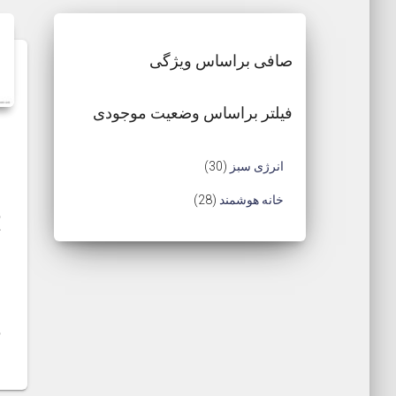
latest
صافی براساس ویژگی
فیلتر براساس وضعیت موجودی
3
انرژی سبز
30
0
2
خانه هوشمند
28
م
8
ح
ب
م
ش
ص
ح
ا
و
و
ص
د
ل
و
ر
ل