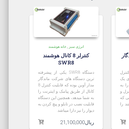
انرژی سبز
,
خانه هوشمند
گار
کنترلر 8 کانال هوشمند
SWR8
نترل
دستگاه SWR8 یکی از پیشرفته
ی یک
ترین دستگاه های شرکت ماندگار
ا به
مدار آوین بوده که قابلیت کنترل 8
نزل و
کانال از طریق پیامک و اینترنت را
لی که
به شما میدهد، همچنین این دستگاه
د را
قابلیت نصب در تابلو و پیچ کردن به
دیوار را نیز دارا میباشد.
ریال
21,100,000