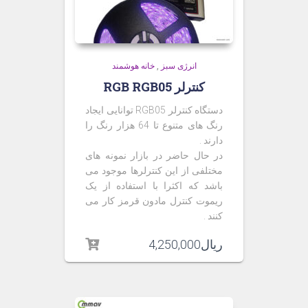
انرژی سبز
,
خانه هوشمند
کنترلر RGB RGB05
دستگاه کنترلر RGB05 توانایی ایجاد
رنگ های متنوع تا 64 هزار رنگ را
دارند .
در حال حاضر در بازار نمونه های
مختلفی از این کنترلرها موجود می
باشد که اکثرا با استفاده از یک
ریموت کنترل مادون قرمز کار می
کنند .
ریال
4,250,000