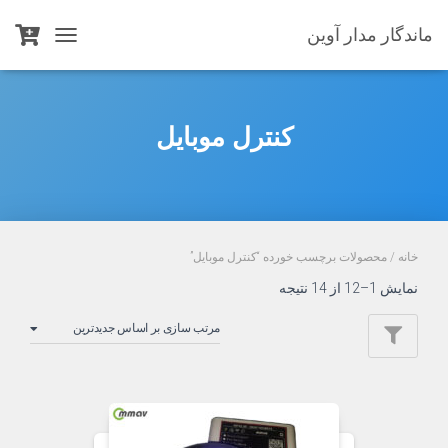
ماندگار مدار آوین
TOGGLE
NAVIGATION
کنترل موبایل
خانه
/ محصولات برچسب خورده “کنترل موبایل”
Sorted
نمایش 1–12 از 14 نتیجه
by
latest