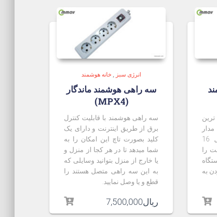
انرژی سبز
,
خانه هوشمند
شمند
سه راهی هوشمند ماندگار
(MPX4)
فته ترین
سه راهی هوشمند با قابلیت کنترل
مدار
برق از طریق اینترنت و دارای یک
آوین بوده که قابلیت کنترل 16
کلید بصورت تاچ این امکان را به
نت را
شما میدهد تا در هر کجا از منزل و
تگاه
یا خارج از منزل بتوانید وسایلی که
دن به
به این سه راهی متصل هستند را
قطع و یا وصل نمایید.
ریال
7,500,000