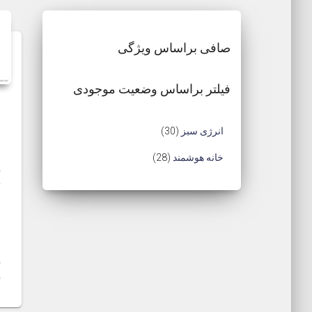
latest
صافی براساس ویژگی
فیلتر براساس وضعیت موجودی
3
انرژی سبز
30
0
2
خانه هوشمند
28
م
8
ت
ح
م
م
ص
ح
،
و
ا
ص
د
ل
و
د
ل
ر