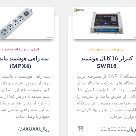
انرژی سبز
,
خانه هوشمند
انرژی سبز
,
خانه هوشمند
کنترلر 16 کانال هوشمند
سه راهی هوشمند ماند
(MPX4)
SWR16
دستگاه SWR16 از پیشرفته ترین
سه راهی هوشمند با قابلیت ک
ستگاه های شرکت ماندگار مدار
برق از طریق اینترنت و دارا
آوین بوده که قابلیت کنترل 16
کلید بصورت تاچ این امکان ر
انال از طریق پیامک و اینترنت را
شما میدهد تا در هر کجا از م
ه شما میدهد، همچنین این دستگاه
یا خارج از منزل بتوانید وسای
ابلیت نصب در تابلو و پیچ کردن به
به این سه راهی متصل هستن
یوار را نیز دارد.
قطع و یا وصل نمایید.
یال
22,500,000
ریال
7,500,000