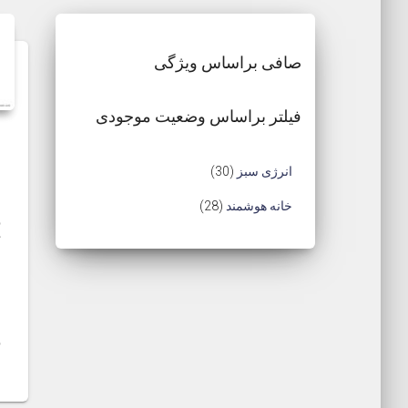
latest
صافی براساس ویژگی
فیلتر براساس وضعیت موجودی
3
انرژی سبز
30
0
2
خانه هوشمند
28
م
8
ح
ب
م
ش
ص
ح
ا
و
و
ص
د
ل
و
ر
ل