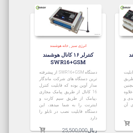
انرژی سبز
,
خانه هوشمند
ند
کنترلر ۱۶ کانال هوشمند
SWR16+GSM
ه قابلیت
دستگاه SWR16+GSM از پیشرفته
ز طریق
ترین دستگاه های شرکت ماندگار
چنین
مدار آوین بوده که قابلیت کنترل
علاوه
16 کانال از طریق پیامک مجازی
دی و
،پیامک از طریق سیم کارت و
ی آن
اینترنت را به شما میدهد، این
دستگاه قابلیت نصب در تابلو را
دارد.
ریال
25,500,000