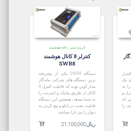
انرژی سبز
,
خانه هوشمند
گار
کنترلر 8 کانال هوشمند
SWR8
نترل
دستگاه SWR8 یکی از پیشرفته
ی یک
ترین دستگاه های شرکت ماندگار
ا به
مدار آوین بوده که قابلیت کنترل 8
نزل و
کانال از طریق پیامک و اینترنت را
لی که
به شما میدهد، همچنین این دستگاه
د را
قابلیت نصب در تابلو و پیچ کردن به
دیوار را نیز دارا میباشد.
ریال
21,100,000