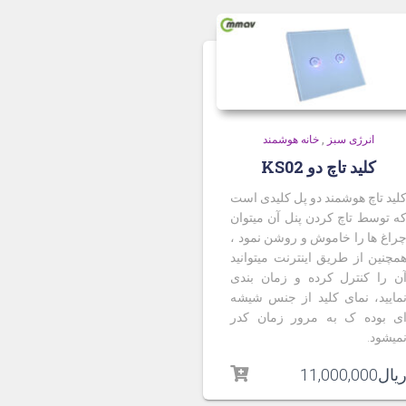
انرژی سبز
,
خانه هوشمند
کلید تاچ دو KS02
لید تاچ هوشمند دو پل کلیدی است
ه توسط تاچ کردن پنل آن میتوان
راغ ها را خاموش و روشن نمود ،
مچنین از طریق اینترنت میتوانید
ن را کنترل کرده و زمان بندی
مایید، نمای کلید از جنس شیشه
ی بوده ک به مرور زمان کدر
میشود.
یال
11,000,000