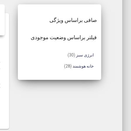
صافی براساس ویژگی
فیلتر براساس وضعیت موجودی
3
انرژی سبز
30
ک
0
2
خانه هوشمند
28
ک
م
8
چ
ه
ح
م
آ
ص
ح
ن
ا
و
ص
ن
ل
و
ر
ل