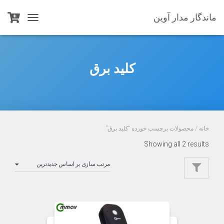
ماندگار مدار آوین
TOGGLE
NAVIGATION
کلید برق
خانه
/ محصولات برچسب خورده “کلید برق”
Sorted
Showing all 2 results
by
latest