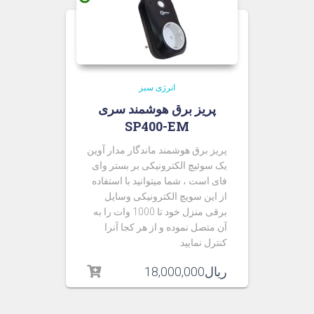
انرژی سبز
پریز برق هوشمند سری
SP400-EM
پریز برق هوشمند ماندگار مدار آوین
یک سوئیچ الکترونیکی بر بستر وای
فای است ، شما میتوانید با استفاده
از این سویچ الکترونیکی وسایل
برقی منزل خود تا 1000 وات را به
آن متصل نموده و از هر کجا آنرا
کنترل نمایید.
ریال
18,000,000