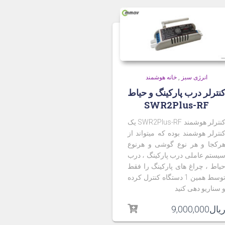
انرژی سبز
,
خانه هوشمند
نترلر درب پارکینگ و حیاط
SWR2Plus-RF
کنترلر هوشمند SWR2Plus-RF یک
نترلر هوشمند بوده که میتواند از
رکجا و هر نوع گوشی و هرنوع
یستم عاملی درب پارکینگ ، درب
یاط ، چراغ های پارکینگ را فقط
توسط همین 1 دستگاه کنترل کرده
 سناریو دهی کنید
یال
9,000,000