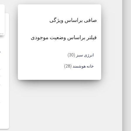
صافی براساس ویژگی
فیلتر براساس وضعیت موجودی
ک
3
انرژی سبز
30
0
2
خانه هوشمند
28
م
8
ک
ح
ه
م
س
ص
ح
ح
و
ص
و
ل
و
ر
ل