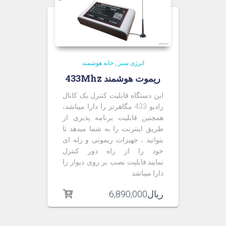
انرژی سبز
,
خانه هوشمند
ریموت هوشمند 433Mhz
این دستگاه قابلیت کنترل یک کانال
رادیو 433 مگاهرتز را دارا میباشد،
همچنین قابلیت برنامه پذیری از
طریق اینترنت را به شما میدهد تا
بتوانید ، جهیزات ریموتی و رله ای
خود را از راه دور کنترل
نمایید.قابلیت نصب بر روی دیوار را
دارا میباشد
ریال
6,890,000