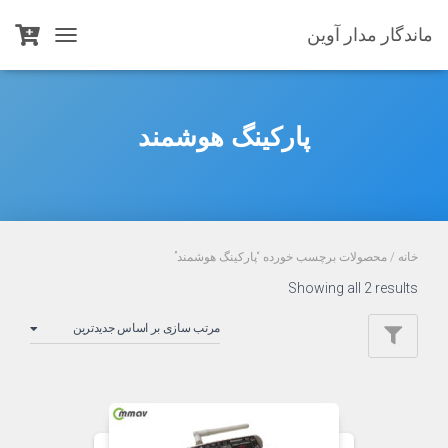
ماندگار مدار آوین
TOGGLE
NAVIGATION
پارکینگ هوشمند
خانه
/ محصولات برچسب خورده “پارکینگ هوشمند”
Sorted
Showing all 2 results
by
latest