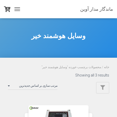
ماندگار مدار آوین
TOGGLE
NAVIGATION
وسایل هوشمند خیر
خانه
/ محصولات برچسب خورده “وسایل هوشمند خیر”
Sorted
Showing all 3 results
by
latest