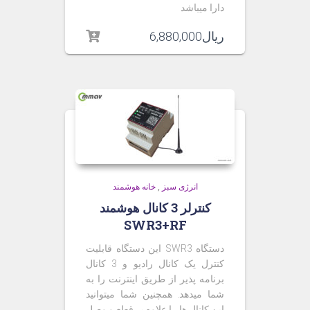
دارا میباشد
ریال
6,880,000
انرژی سبز
,
خانه هوشمند
کنترلر 3 کانال هوشمند
SWR3+RF
دستگاه SWR3 این دستگاه قابلیت
کنترل یک کانال رادیو و 3 کانال
برنامه پذیر از طریق اینترنت را به
شما میدهد. همچنین شما میتوانید
این کانال ها را علاوه بر قطع و وصل