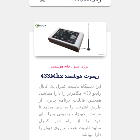
انرژی سبز
,
خانه هوشمند
ریموت هوشمند 433Mhz
این دستگاه قابلیت کنترل یک کانال
رادیو 433 مگاهرتز را دارا میباشد،
همچنین قابلیت برنامه پذیری از
طریق اینترنت را به شما میدهد تا
بتوانید ، جهیزات ریموتی و رله ای
خود را از راه دور کنترل
نمایید.قابلیت نصب بر روی دیوار را
دارا میباشد