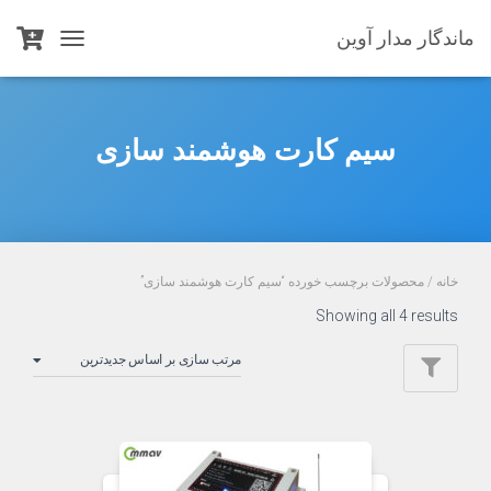
ماندگار مدار آوین
TOGGLE
NAVIGATION
سیم کارت هوشمند سازی
خانه
/ محصولات برچسب خورده “سیم کارت هوشمند سازی”
Sorted
Showing all 4 results
by
latest