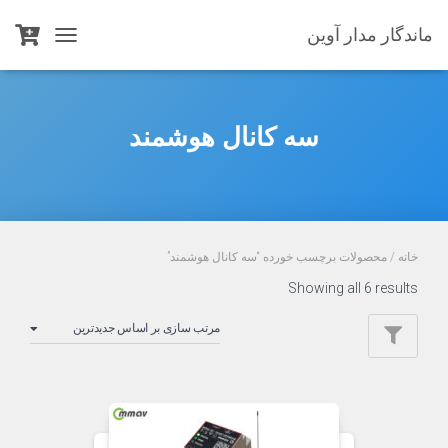
ماندگار مدار آوین
TOGGLE
NAVIGATION
سه کانال هوشمند
خانه
/ محصولات برچسب خورده “سه کانال هوشمند”
Sorted
Showing all 6 results
by
latest