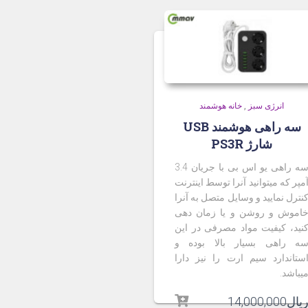
انرژی سبز
,
خانه هوشمند
سه راهی هوشمند USB
شارژ PS3R
سه راهی یو اس بی با جریان 3.4
مپر که میتوانید آنرا توسط اینترنت
نترل نمایید و وسایل متصل به آنرا
اموش و روشن و یا زمان دهی
نید، کیفیت مواد مصرفی در این
ه راهی بسیار بالا بوده و
ستاندارد سیم ارت را نیز دارا
یباشد
.
یال
14,000,000