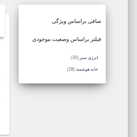
صافی براساس ویژگی
فیلتر براساس وضعیت موجودی
3
انرژی سبز
30
0
2
خانه هوشمند
28
م
8
آ
ح
ک
م
خ
ص
ح
ک
و
س
ص
ا
ل
و
م
ل
ر